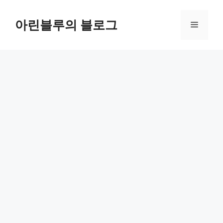
컨
텐
아린블루의 블로그
메
츠
로
뉴
건
너
뛰
기