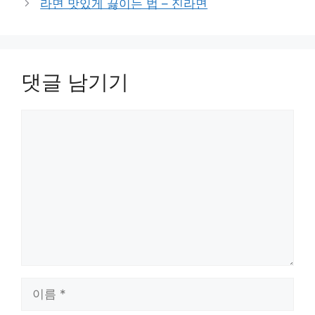
라면 맛있게 끓이는 법 – 진라면
댓글 남기기
댓
글
이
름