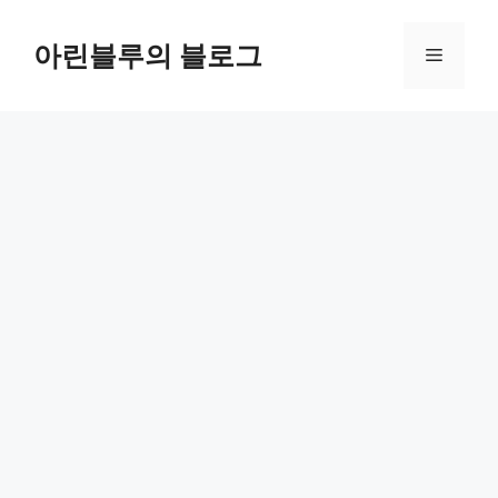
컨
텐
아린블루의 블로그
메
츠
로
뉴
건
너
뛰
기