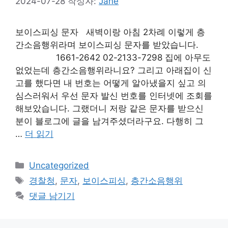
2024-07-28
작성자:
Jane
보이스피싱 문자 새벽이랑 아침 2차례 이렇게 층
간소음행위라며 보이스피싱 문자를 받았습니다.
1661-2642 02-2133-7298 집에 아무도
없었는데 층간소음행위라니요? 그리고 아래집이 신
고를 했다면 내 번호는 어떻게 알아냈을지 싶고 의
심스러워서 우선 문자 발신 번호를 인터넷에 조회를
해보았습니다. 그랬더니 저랑 같은 문자를 받으신
분이 블로그에 글을 남겨주셨더라구요. 다행히 그
…
더 읽기
카
Uncategorized
테
태
경찰청
,
문자
,
보이스피싱
,
층간소음행위
고
그
댓글 남기기
리